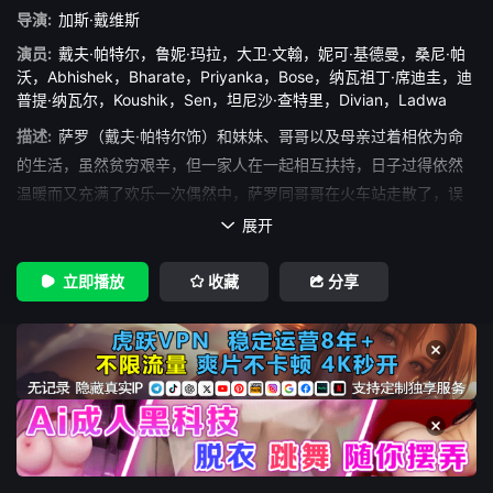
导演:
加斯·戴维斯
演员:
戴夫·帕特尔
，
鲁妮·玛拉
，
大卫·文翰
，
妮可·基德曼
，
桑尼·帕
沃
，
Abhishek
，
Bharate
，
Priyanka
，
Bose
，
纳瓦祖丁·席迪圭
，
迪
普提·纳瓦尔
，
Koushik
，
Sen
，
坦尼沙·查特里
，
Divian
，
Ladwa
描述:
萨罗（戴夫·帕特尔饰）和妹妹、哥哥以及母亲过着相依为命
的生活，虽然贫穷艰辛，但一家人在一起相互扶持，日子过得依然
温暖而又充满了欢乐一次偶然中，萨罗同哥哥在火车站走散了，误
打误撞之中，萨罗登上了一列开往加尔各答的火车，在那里，萨罗
展开

成为了露宿街头的流浪儿，并最终被送进了收容所幸运的萨罗被来
自澳大利亚的约翰（大卫·文翰饰）和苏（妮可·基德曼饰）夫妇俩收
立即播放
收藏
分享
养了，在两人爱的教养下，萨罗成长为了前途无量的有为青年。在
学校里，萨罗邂逅了名为露西（鲁妮·玛拉饰）的女生，两人很快走
到了一起。某次派对中，来自家乡的食物勾起了萨罗对过去的回
忆，他萌生出了回到家乡寻找家人的念头。