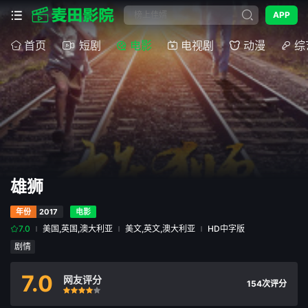
APP
首页
短剧
电影
电视剧
动漫
综
雄狮
年份
2017
电影
7.0
美国,英国,澳大利亚
美文,英文,澳大利亚
HD中字版
剧情
7.0
网友评分
154次评分
很差
较差
还行
推荐
力荐